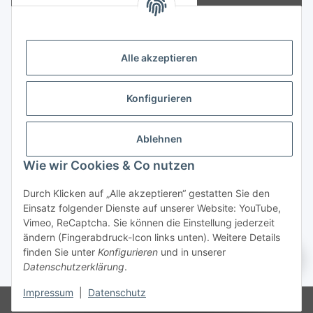
Abonnieren
Newsletter Abonnieren
Alle akzeptieren
Rechtliches
Konfigurieren
Informationen
Zahlungsmöglichkeiten
Ablehnen
Wie wir Cookies & Co nutzen
Durch Klicken auf „Alle akzeptieren“ gestatten Sie den
Einsatz folgender Dienste auf unserer Website: YouTube,
Vimeo, ReCaptcha. Sie können die Einstellung jederzeit
ändern (Fingerabdruck-Icon links unten). Weitere Details
Vertrag widerrufen
finden Sie unter
Konfigurieren
und in unserer
Datenschutzerklärung
.
* Alle Preise inkl. gesetzlicher USt., zzgl.
Versand
Impressum
|
Datenschutz
© Copyright 2026. Pumpen-Markt, Vladimir Heck. Alle Rechte vorbehalten