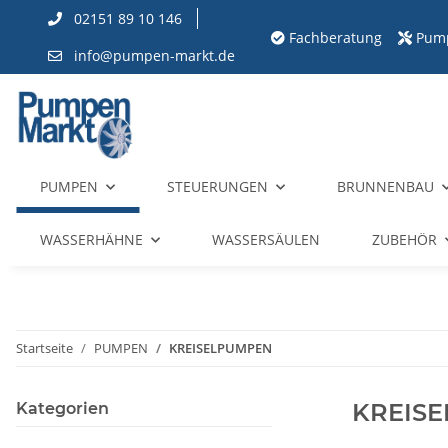
02151 89 10 146
Fachberatung
Pum
info@pumpen-markt.de
PUMPEN
STEUERUNGEN
BRUNNENBAU
WASSERHÄHNE
WASSERSÄULEN
ZUBEHÖR
Startseite
PUMPEN
KREISELPUMPEN
KREIS
Kategorien