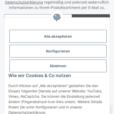
Datenschutzerklärung
regelmäßig und jederzeit widerruflich
Informationen zu Ihrem Produktsortiment per E-Mail zu.
Abonnieren
Newsletter Abonnieren
Alle akzeptieren
Rechtliches
Konfigurieren
Informationen
Zahlungsmöglichkeiten
Ablehnen
Wie wir Cookies & Co nutzen
Durch Klicken auf „Alle akzeptieren“ gestatten Sie den
Einsatz folgender Dienste auf unserer Website: YouTube,
Vimeo, ReCaptcha. Sie können die Einstellung jederzeit
ändern (Fingerabdruck-Icon links unten). Weitere Details
Vertrag widerrufen
finden Sie unter
Konfigurieren
und in unserer
Datenschutzerklärung
.
* Alle Preise inkl. gesetzlicher USt., zzgl.
Versand