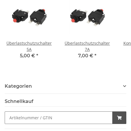
Überlastschutzschalter
Überlastschutzschalter
Kon
5A
7A
5,00 €
*
7,00 €
*
Kategorien
Schnellkauf