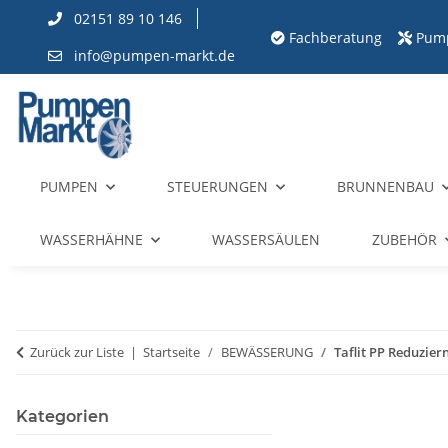
02151 89 10 146
Fachberatung
Pum
info@pumpen-markt.de
PUMPEN
STEUERUNGEN
BRUNNENBAU
WASSERHÄHNE
WASSERSÄULEN
ZUBEHÖR
Zurück zur Liste
Startseite
BEWÄSSERUNG
Taflit PP Reduziern
Kategorien