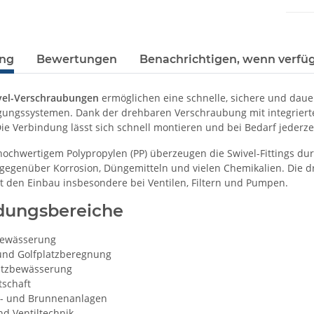
ung
Bewertungen
Benachrichtigen, wenn verfü
ivel-Verschraubungen
ermöglichen eine schnelle, sichere und dau
gungssystemen. Dank der drehbaren Verschraubung mit integrier
Die Verbindung lässt sich schnell montieren und bei Bedarf jederze
hochwertigem Polypropylen (PP) überzeugen die Swivel-Fittings dur
 gegenüber Korrosion, Düngemitteln und vielen Chemikalien. Die 
rt den Einbau insbesondere bei Ventilen, Filtern und Pumpen.
ungsbereiche
ewässerung
und Golfplatzberegnung
atzbewässerung
tschaft
- und Brunnenanlagen
und Ventiltechnik