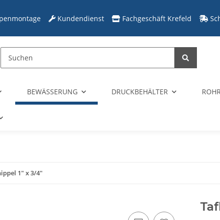
penmontage
Kundendienst
Fachgeschäft Krefeld
Sc
BEWÄSSERUNG
DRUCKBEHÄLTER
ROHR
ippel 1" x 3/4"
Taf