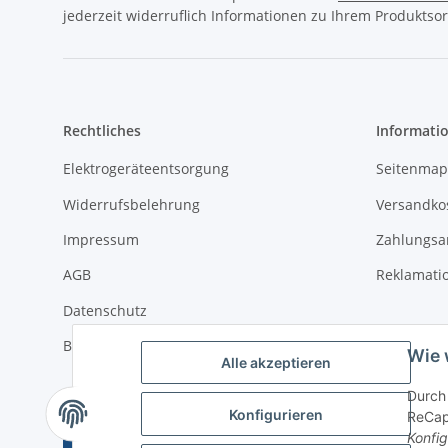
jederzeit widerruflich Informationen zu Ihrem Produktsor
Rechtliches
Informati
Elektrogeräteentsorgung
Seitenmap
Widerrufsbelehrung
Versandko
Impressum
Zahlungsa
AGB
Reklamati
Datenschutz
Batterieentsorgung
Wie 
Alle akzeptieren
Durch 
Konfigurieren
ReCapt
Vertrag widerrufen
Konfig