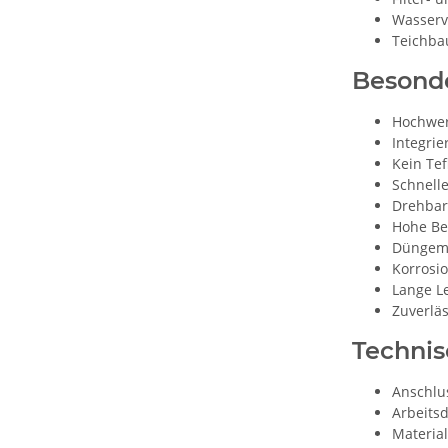
Wasserv
Teichba
Besond
Hochwert
Integri
Kein Tef
Schnell
Drehbar
Hohe Be
Düngemi
Korrosi
Lange L
Zuverlä
Techni
Anschlus
Arbeitsd
Material