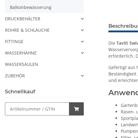
Balkonbewässerung
DRUCKBEHÄLTER
Beschreib
ROHRE & SCHLÄUCHE
FITTINGE
Die
Tavlit Sw
Wasserversor
WASSERHÄHNE
erforderlich. 
WASSERSÄULEN
Gefertigt aus 
Beständigkeit
ZUBEHÖR
und erleichte
Anwend
Schnellkauf
Gartenb
Rasen- 
Sportpl
Landwir
Pumpen
Filter- 