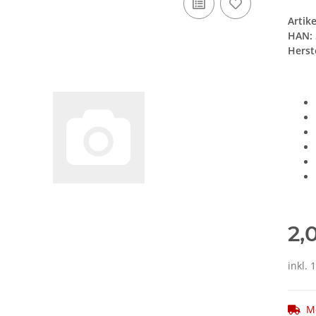
Artik
HAN:
Herste
2,
inkl. 
M