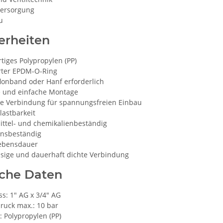
ersorgung
u
erheiten
iges Polypropylen (PP)
erter EPDM-O-Ring
lonband oder Hanf erforderlich
e und einfache Montage
e Verbindung für spannungsfreien Einbau
lastbarkeit
ttel- und chemikalienbeständig
onsbeständig
ebensdauer
ssige und dauerhaft dichte Verbindung
sche Daten
s: 1" AG x 3/4" AG
ruck max.: 10 bar
: Polypropylen (PP)