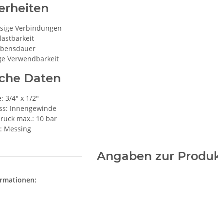
erheiten
ssige Verbindungen
astbarkeit
ebensdauer
ige Verwendbarkeit
sche Daten
 3/4" x 1/2"
ss: Innengewinde
ruck max.: 10 bar
l: Messing
Angaben zur Produk
ormationen: