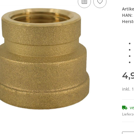
Artik
HAN:
Herste
4,
inkl. 
v
Lieferz