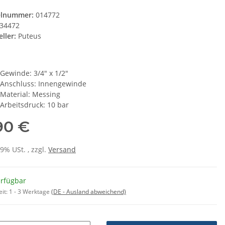
elnummer:
014772
34472
ller:
Puteus
Gewinde: 3/4" x 1/2"
Anschluss: Innengewinde
Material: Messing
Arbeitsdruck: 10 bar
90 €
19% USt. , zzgl.
Versand
erfügbar
eit:
1 - 3 Werktage
(DE - Ausland abweichend)