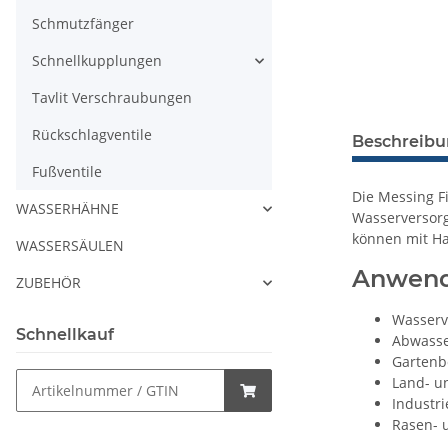
Schmutzfänger
Schnellkupplungen
Tavlit Verschraubungen
Rückschlagventile
Beschreib
Fußventile
Die Messing F
WASSERHÄHNE
Wasserversorg
können mit Ha
WASSERSÄULEN
Anwend
ZUBEHÖR
Wasserv
Schnellkauf
Abwasse
Gartenb
Land- u
Industr
Rasen- 