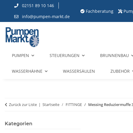
02151 89 10 146
Fachberatung
Pum
info@pumpen-markt.de
PUMPEN
STEUERUNGEN
BRUNNENBAU
WASSERHÄHNE
WASSERSÄULEN
ZUBEHÖR
Zurück zur Liste
Startseite
FITTINGE
Messing Reduziermuffe 3
Kategorien