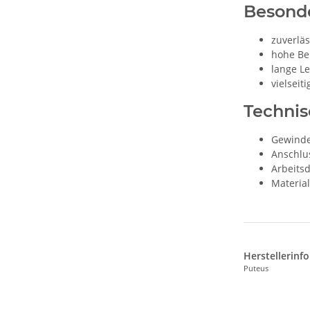
Besond
zuverlä
hohe Bel
lange L
vielseit
Techni
Gewinde:
Anschlu
Arbeitsd
Materia
Herstellerinf
Puteus