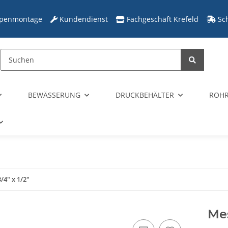
penmontage
Kundendienst
Fachgeschäft Krefeld
Sc
BEWÄSSERUNG
DRUCKBEHÄLTER
ROHR
/4" x 1/2"
Mes