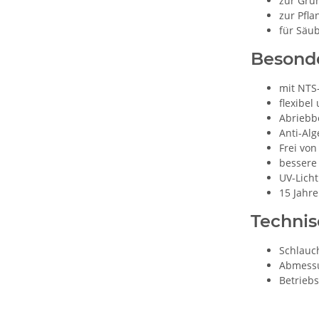
zur Grü
zur Pfl
für Säu
Besond
mit NTS
flexibel
Abriebb
Anti-Alg
Frei vo
bessere 
UV-Lich
15 Jahre
Techni
Schlauc
Abmessu
Betriebs