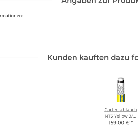
Angaben zur Produk
ormationen:
Kunden kauften dazu fo
Gartenschlauch
NTS Yellow 3/4"
x 50 m
159,00 €
*