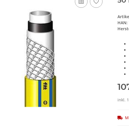
50
Artik
HAN:
Herste
10
inkl. 
M