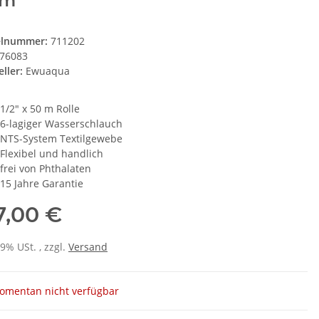
 m
elnummer:
711202
76083
ller:
Ewuaqua
1/2" x 50 m Rolle
6-lagiger Wasserschlauch
NTS-System Textilgewebe
Flexibel und handlich
frei von Phthalaten
15 Jahre Garantie
7,00 €
19% USt. , zzgl.
Versand
omentan nicht verfügbar