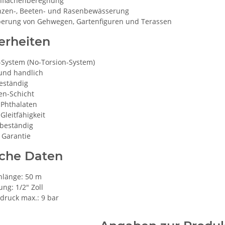
nflächenberegnung
anzen-, Beeten- und Rasenbewässerung
berung von Gehwegen, Gartenfiguren und Terassen
erheiten
-System (No-Torsion-System)
 und handlich
eständig
en-Schicht
n Phthalaten
Gleitfähigkeit
tbeständig
 Garantie
sche Daten
hlänge: 50 m
ng: 1/2" Zoll
druck max.: 9 bar