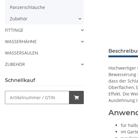
Panzerschläuche
Zubehör
FITTINGE
WASSERHÄHNE
Beschreib
WASSERSÄULEN
ZUBEHÖR
Hochwertiger 6
Bewässerung s
Schnellkauf
dass der Schl
Oberflächen, 
Effekt. Die We
Ausdehnung ist
Anwend
für halb
im Gart