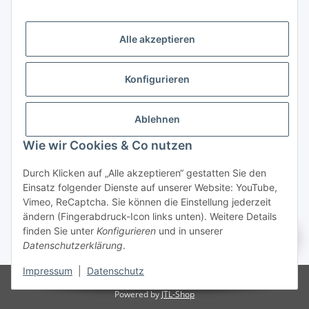
Newsletter Abonnieren
Alle akzeptieren
Rechtliches
Konfigurieren
Informationen
Zahlungsmöglichkeiten
Ablehnen
Wie wir Cookies & Co nutzen
Durch Klicken auf „Alle akzeptieren“ gestatten Sie den
Einsatz folgender Dienste auf unserer Website: YouTube,
Vimeo, ReCaptcha. Sie können die Einstellung jederzeit
ändern (Fingerabdruck-Icon links unten). Weitere Details
Vertrag widerrufen
finden Sie unter
Konfigurieren
und in unserer
Datenschutzerklärung
.
* Alle Preise inkl. gesetzlicher USt., zzgl.
Versand
Impressum
|
Datenschutz
© Copyright 2026. Pumpen-Markt, Vladimir Heck. Alle Rechte vorbehalten
Powered by
JTL-Shop