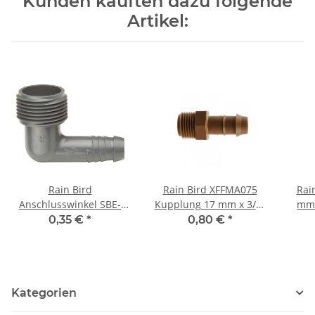
Kunden kauften dazu folgende
Artikel:
Rain Bird
Rain Bird XFFMA075
Rai
Anschlusswinkel SBE-
Kupplung 17 mm x 3/4"
mm 
075 3/4" AG
AG
0,35 €
*
0,80 €
*
Kategorien