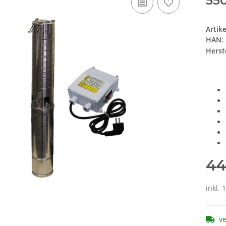
55
Artik
HAN:
Herste
44
inkl. 
v