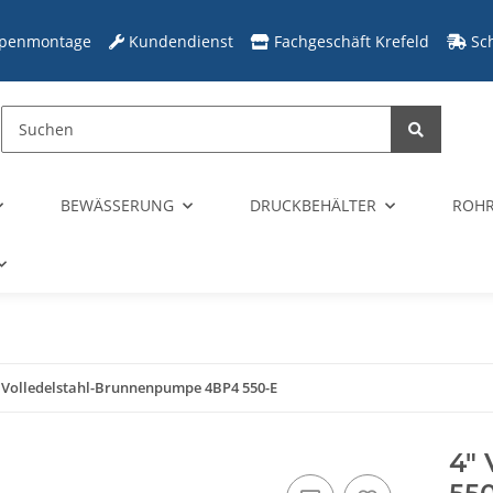
penmontage
Kundendienst
Fachgeschäft Krefeld
Sc
BEWÄSSERUNG
DRUCKBEHÄLTER
ROHR
 Volledelstahl-Brunnenpumpe 4BP4 550-E
4"