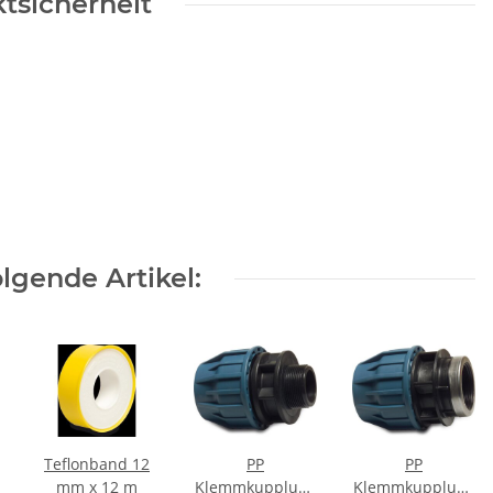
tsicherheit
lgende Artikel:
Teflonband 12
PP
PP
mm x 12 m
Klemmkupplung
Klemmkupplung