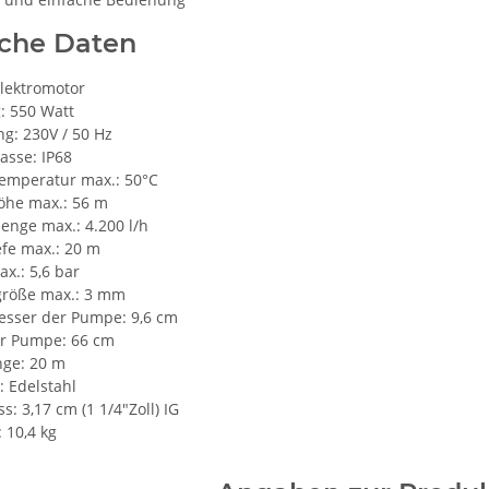
sche Daten
Elektromotor
: 550 Watt
g: 230V / 50 Hz
asse: IP68
emperatur max.: 50°C
öhe max.: 56 m
enge max.: 4.200 l/h
efe max.: 20 m
x.: 5,6 bar
lgröße max.: 3 mm
sser der Pumpe: 9,6 cm
r Pumpe: 66 cm
nge: 20 m
: Edelstahl
s: 3,17 cm (1 1/4"Zoll) IG
 10,4 kg