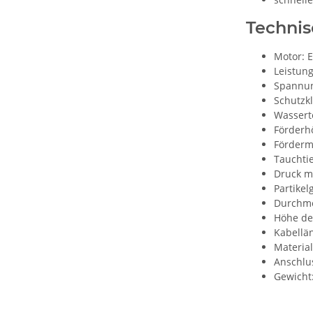
Techni
Motor: 
Leistung
Spannun
Schutzkl
Wassert
Förderh
Förderm
Tauchti
Druck ma
Partike
Durchme
Höhe de
Kabellä
Material
Anschlus
Gewicht: