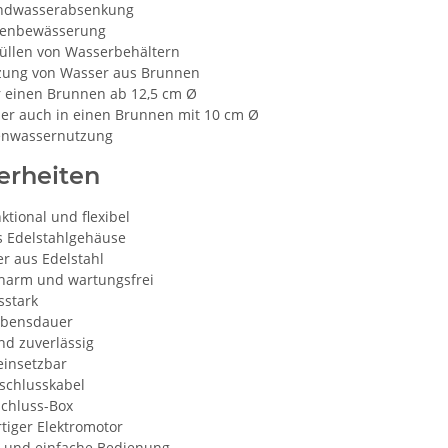
ndwasserabsenkung
tenbewässerung
üllen von Wasserbehältern
zung von Wasser aus Brunnen
ür einen Brunnen ab 12,5 cm Ø
ber auch in einen Brunnen mit 10 cm Ø
enwassernutzung
erheiten
ktional und flexibel
s Edelstahlgehäuse
r aus Edelstahl
harm und wartungsfrei
sstark
ebensdauer
nd zuverlässig
einsetzbar
schlusskabel
schluss-Box
tiger Elektromotor
e und einfache Bedienung