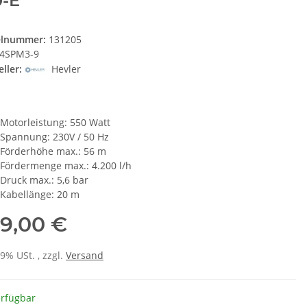
0-E
elnummer:
131205
4SPM3-9
ller:
Hevler
Motorleistung: 550 Watt
Spannung: 230V / 50 Hz
Förderhöhe max.: 56 m
Fördermenge max.: 4.200 l/h
Druck max.: 5,6 bar
Kabellänge: 20 m
9,00 €
19% USt. , zzgl.
Versand
erfügbar