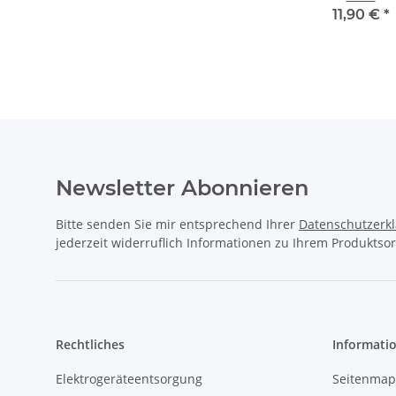
€
*
60,00 €
*
5,90 €
*
11,90 €
*
Newsletter Abonnieren
Bitte senden Sie mir entsprechend Ihrer
Datenschutzerk
jederzeit widerruflich Informationen zu Ihrem Produktsor
Rechtliches
Informati
Elektrogeräteentsorgung
Seitenmap