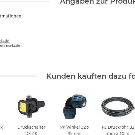
Angaben zur Produk
ormationen:
kt.de
en-markt.de
Kunden kauften dazu fo
 x
Druckschalter
PP Winkel 32 x
PE Druckrohr 32
DS-4K
32 mm
mm x 10 m