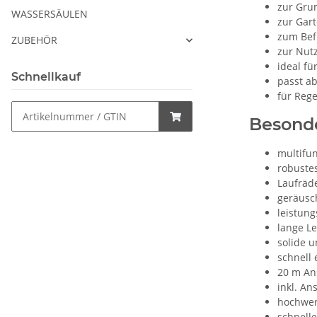
zur Gru
WASSERSÄULEN
zur Gar
zum Bef
ZUBEHÖR
zur Nut
ideal f
Schnellkauf
passt a
für Reg
Besond
multifun
robuste
Laufräde
geräusc
leistung
lange L
solide u
schnell 
20 m An
inkl. An
hochwer
schnell