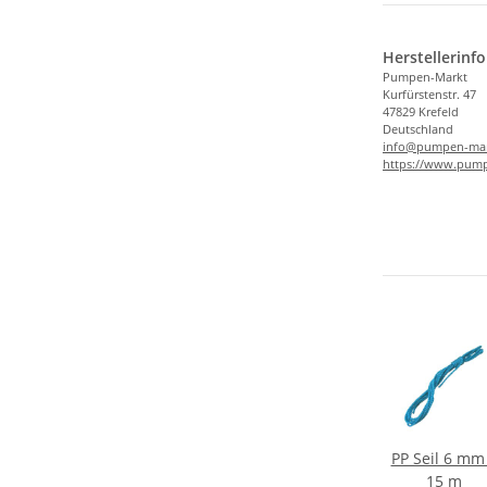
Herstellerinf
Pumpen-Markt
Kurfürstenstr. 47
47829 Krefeld
Deutschland
info@pumpen-mar
https://www.pump
lter
Druckschalter
PP Winkel 32
PP Seil 6 mm
DS-3K
mm x 1" AG
15 m